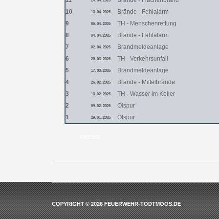
11
Brände - Flächenbrand
24. 04. 2026
10
Brände - Fehlalarm
13. 04. 2026
9
TH - Menschenrettung
06. 04. 2026
8
Brände - Fehlalarm
04. 04. 2026
7
Brandmeldeanlage
02. 04. 2026
6
TH - Verkehrsunfall
20. 03. 2026
5
Brandmeldeanlage
17. 03. 2026
4
Brände - Mittelbrände
26. 02. 2026
3
TH - Wasser im Keller
13. 02. 2026
2
Ölspur
09. 02. 2026
1
Ölspur
29. 01. 2026
WEITER
COPYRIGHT © 2026 FEUERWEHR-TODTMOOS.DE