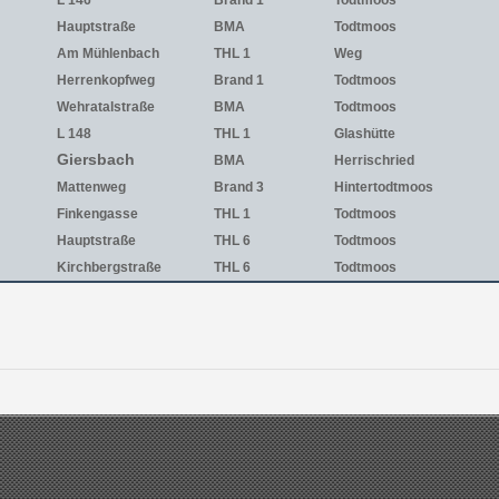
L 146
Brand 1
Todtmoos
Hauptstraße
BMA
Todtmoos
Am Mühlenbach
THL 1
Weg
Herrenkopfweg
Brand 1
Todtmoos
Wehratalstraße
BMA
Todtmoos
L 148
THL 1
Glashütte
Giersbach
BMA
Herrischried
Mattenweg
Brand 3
Hintertodtmoos
Finkengasse
THL 1
Todtmoos
Hauptstraße
THL 6
Todtmoos
Kirchbergstraße
THL 6
Todtmoos