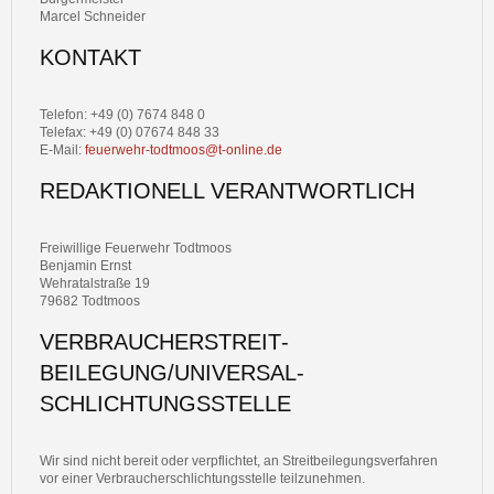
Marcel Schneider
JUGENDFEUERWEHR
KONTAKT
Telefon: +49 (0) 7674 848 0
Telefax: +49 (0) 07674 848 33
E-Mail:
feuerwehr-todtmoos@t-online.de
REDAKTIONELL VERANTWORTLICH
Freiwillige Feuerwehr Todtmoos
Benjamin Ernst
Wehratalstraße 19
79682 Todtmoos
VERBRAUCHER­STREIT­
BEILEGUNG/UNIVERSAL­
SCHLICHTUNGS­STELLE
Wir sind nicht bereit oder verpflichtet, an Streitbeilegungsverfahren
vor einer Verbraucherschlichtungsstelle teilzunehmen.