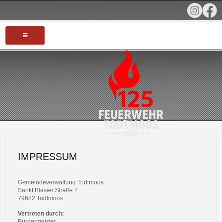
HOME
AKTUELLES
TERMINE
INFOS
IMPRESSUM
JUBILÄUM 125 JAHRE
Gemeindeverwaltung Todtmoos
FAHRZEUGE
Sankt Blasier Straße 2
79682 Todtmoos
EINSÄTZE
Vertreten durch:
Bürgermeister