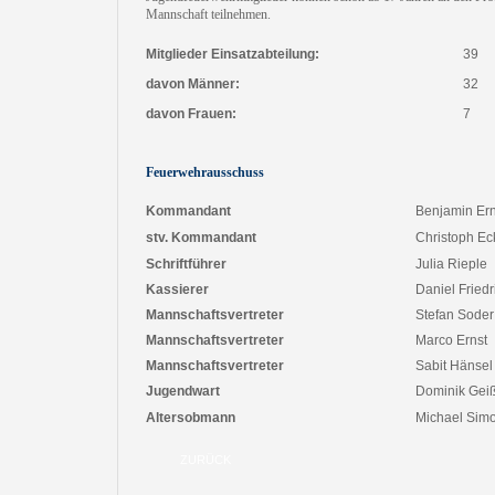
Mannschaft teilnehmen.
Mitglieder Einsatzabteilung:
39
davon Männer:
32
davon Frauen:
7
Feuerwehrausschuss
Kommandant
Benjamin Ern
stv. Kommandant
Christoph Ec
Schriftführer
Julia Rieple
Kassierer
Daniel Friedr
Mannschaftsvertreter
Stefan Soder
Mannschaftsvertreter
Marco Ernst
Mannschaftsvertreter
Sabit Hänsel
Jugendwart
Dominik Gei
Altersobmann
Michael Sim
ZURÜCK