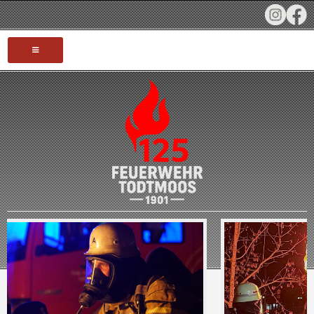
HOME
AKTUELLES
TERMINE
INFOS
JUBILÄUM 125 JAHRE
FAHRZEUGE
EINSÄTZE